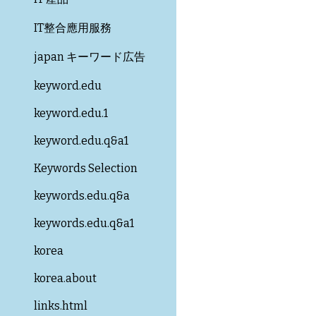
IT整合應用服務
japan キーワード広告
keyword.edu
keyword.edu.1
keyword.edu.q&a1
Keywords Selection
keywords.edu.q&a
keywords.edu.q&a1
korea
korea.about
links.html