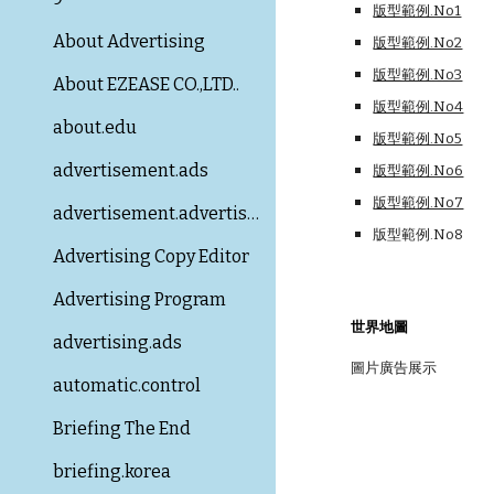
版型範例.No1
About Advertising
版型範例.No2
版型範例.No3
About EZEASE CO.,LTD..
版型範例.No4
about.edu
版型範例.No5
advertisement.ads
版型範例.No6
版型範例.No7
advertisement.advertising
版型範例.No8
Advertising Copy Editor
Advertising Program
世界地圖
advertising.ads
圖片廣告展示
automatic.control
Briefing The End
briefing.korea