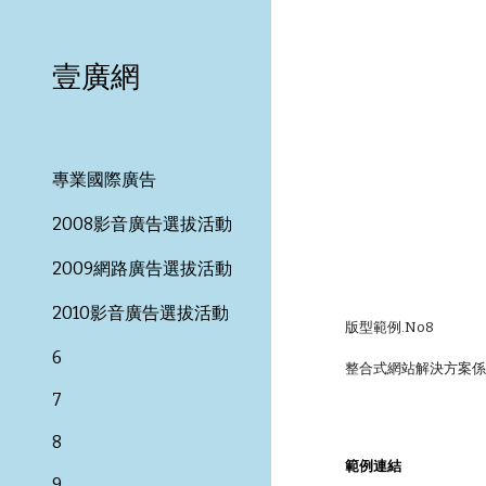
Sk
壹廣網
專業國際廣告
2008影音廣告選拔活動
2009網路廣告選拔活動
2010影音廣告選拔活動
版型範例.No8
6
整合式網站解決方案係
7
8
範例連結
9