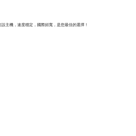
架設主機，速度穩定，國際頻寬，是您最佳的選擇！