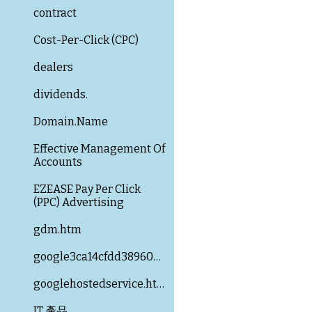
contract
Cost-Per-Click (CPC)
dealers
dividends.
Domain.Name
Effective Management Of
Accounts
EZEASE Pay Per Click
(PPC) Advertising
gdm.htm
google3ca14cfdd3896079.html
googlehostedservice.html
IT 產品