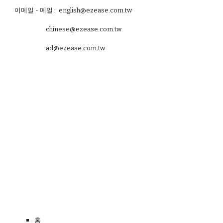
이메일 - 메일 : english@ezease.com.tw
chinese@ezease.com.tw
ad@ezease.com.tw
홈