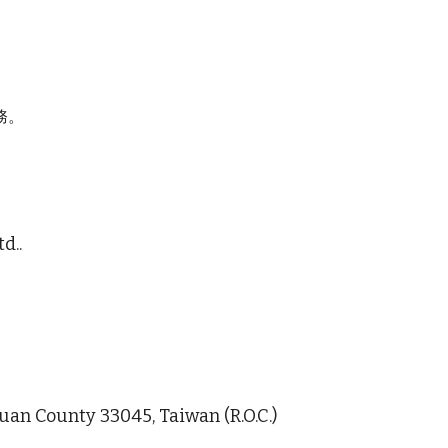
務。
d..
oyuan County 33045, Taiwan (R.O.C.)