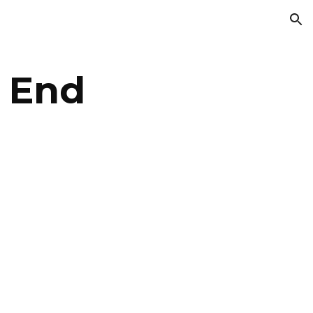
ion
End