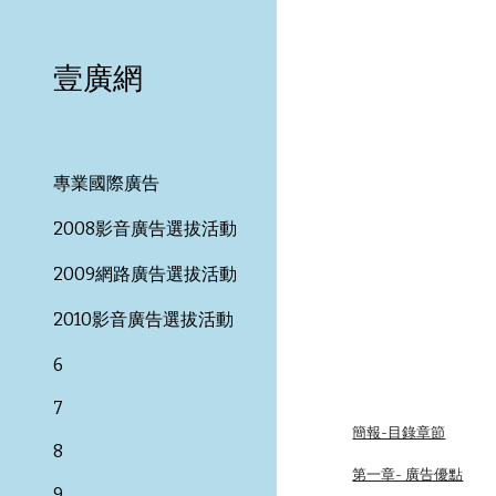
Sk
壹廣網
專業國際廣告
2008影音廣告選拔活動
2009網路廣告選拔活動
2010影音廣告選拔活動
6
7
簡報-目錄章節
8
第一章- 廣告優點
9